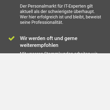
Der Personalmarkt für IT-Experten gilt
aktuell als der schwierigste überhaupt.
Wer hier erfolgreich ist und bleibt, beweist
seine Professionalität.
Wir werden oft und gerne
weiterempfohlen
Mit unseren Stammkunden arbeiten wir
seit vielen Jahren vertrauensvoll
zusammen. Über Weiterempfehlungen
erreichen wir auch Non-IT-Kandidaten im
unsichtbaren Markt.
Unser Netzwerk macht den
Unterschied
Im Laufe der letzten 10 Jahre haben wir