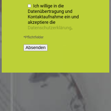
Ich willige in die
Datenübertragung und
Kontaktaufnahme ein und
akzeptiere die
Datenschutzerklärung
.
*Pflichtfelder